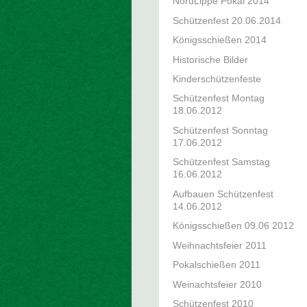
NordLippe Pokal 2014
Schützenfest 20.06.2014
Königsschießen 2014
Historische Bilder
Kinderschützenfeste
Schützenfest Montag
18.06.2012
Schützenfest Sonntag
17.06.2012
Schützenfest Samstag
16.06.2012
Aufbauen Schützenfest
14.06.2012
Königsschießen 09.06 2012
Weihnachtsfeier 2011
Pokalschießen 2011
Weinachtsfeier 2010
Schützenfest 2010