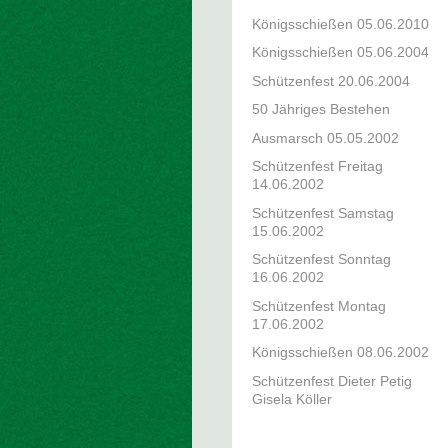
Königsschießen 05.06.2010
Königsschießen 05.06.2004
Schützenfest 20.06.2004
50 Jähriges Bestehen
Ausmarsch 05.05.2002
Schützenfest Freitag
14.06.2002
Schützenfest Samstag
15.06.2002
Schützenfest Sonntag
16.06.2002
Schützenfest Montag
17.06.2002
Königsschießen 08.06.2002
Schützenfest Dieter Petig
Gisela Köller