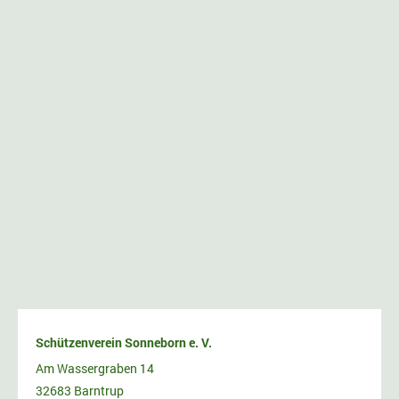
Schützenverein Sonneborn e. V.
Am Wassergraben 14
32683 Barntrup